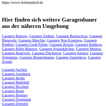
https://www.holzbauholl.de
Hier finden sich weitere Garagenbauer
aus der näheren Umgebung
Garagen Butzow
,
Garagen Ziethen
,
Garagen Bargischow
,
Garagen
Blesewitz
,
Garagen Murchin
,
Garagen Neu Kosenow
,
Garagen
Postlow
,
Garagen Groß Polzin
,
Garagen Rossin
,
Garagen Rubkow
,
Garagen Klein Bünzow
,
Garagen Neuenkirchen
,
Garagen Medow
,
Garagen Bugewitz
,
Garagen Ducherow
,
Garagen Sarnow
,
Garagen
Schmatzin
,
Garagen Buggenhagen
,
Garagen Spantekow
,
Garagen
Zemitz
Garagen Aachen
Garagen Augsburg
Garagen Berlin
Garagen Bielefeld
Garagen Bochum
Garagen Bonn
Garagen Bremen
Garagen Dortmund
Garagen Dresden