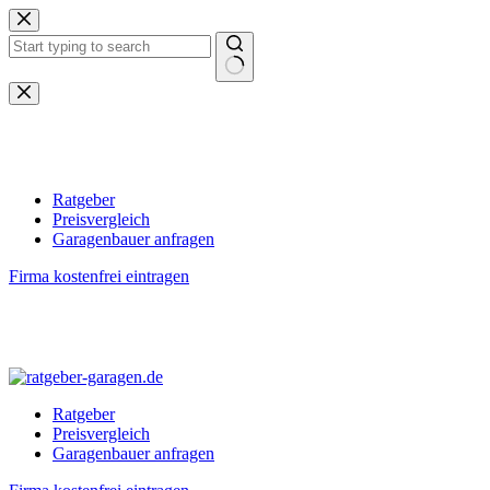
Zum
Inhalt
springen
Keine
Ergebnisse
Ratgeber
Preisvergleich
Garagenbauer anfragen
Firma kostenfrei eintragen
Ratgeber
Preisvergleich
Garagenbauer anfragen