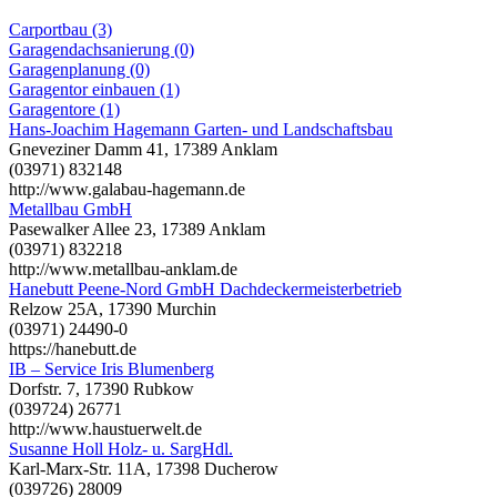
Carportbau (3)
Garagendachsanierung (0)
Garagenplanung (0)
Garagentor einbauen (1)
Garagentore (1)
Hans-Joachim Hagemann Garten- und Landschaftsbau
Gneveziner Damm 41, 17389 Anklam
(03971) 832148
http://www.galabau-hagemann.de
Metallbau GmbH
Pasewalker Allee 23, 17389 Anklam
(03971) 832218
http://www.metallbau-anklam.de
Hanebutt Peene-Nord GmbH Dachdeckermeisterbetrieb
Relzow 25A, 17390 Murchin
(03971) 24490-0
https://hanebutt.de
IB – Service Iris Blumenberg
Dorfstr. 7, 17390 Rubkow
(039724) 26771
http://www.haustuerwelt.de
Susanne Holl Holz- u. SargHdl.
Karl-Marx-Str. 11A, 17398 Ducherow
(039726) 28009