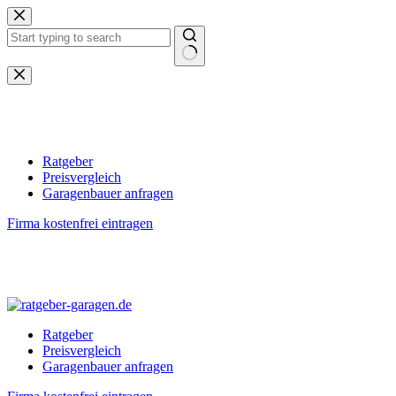
Zum
Inhalt
springen
Keine
Ergebnisse
Ratgeber
Preisvergleich
Garagenbauer anfragen
Firma kostenfrei eintragen
Ratgeber
Preisvergleich
Garagenbauer anfragen