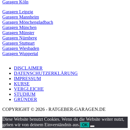
Garagen Köln
Garagen Leipzig
Garagen Mannheim
Garagen Mönchengladbach
Garagen München
Garagen Münster
Garagen Nürnberg
Garagen Stuttgart
Garagen Wiesbaden
Garagen Wuppertal
DISCLAIMER
DATENSCHUTZERKLÄRUNG
IMPRESSUM
KURSE
VERGLEICHE
STUDIUM
GRÜNDER
COPYRIGHT © 2026 - RATGEBER-GARAGEN.DE
Diese Website benutzt Cookies. Wenn du die Website weiter nutzt,
gehen wir von deinem Einverständnis aus.
OK