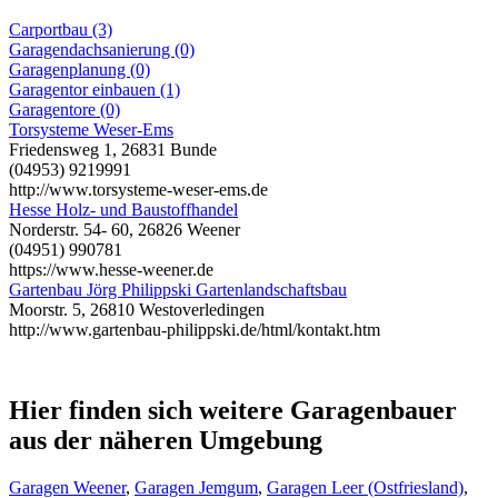
Carportbau (3)
Garagendachsanierung (0)
Garagenplanung (0)
Garagentor einbauen (1)
Garagentore (0)
Torsysteme Weser-Ems
Friedensweg 1, 26831 Bunde
(04953) 9219991
http://www.torsysteme-weser-ems.de
Hesse Holz- und Baustoffhandel
Norderstr. 54- 60, 26826 Weener
(04951) 990781
https://www.hesse-weener.de
Gartenbau Jörg Philippski Gartenlandschaftsbau
Moorstr. 5, 26810 Westoverledingen
http://www.gartenbau-philippski.de/html/kontakt.htm
Hier finden sich weitere Garagenbauer
aus der näheren Umgebung
Garagen Weener
,
Garagen Jemgum
,
Garagen Leer (Ostfriesland)
,