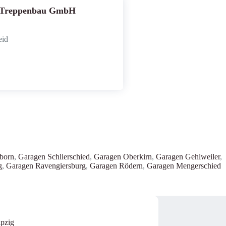
ei-Treppenbau GmbH
eid
born
,
Garagen Schlierschied
,
Garagen Oberkirn
,
Garagen Gehlweiler
,
g
,
Garagen Ravengiersburg
,
Garagen Rödern
,
Garagen Mengerschied
ipzig