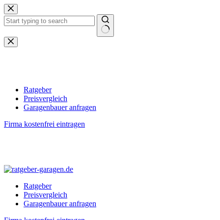
Zum
Inhalt
springen
Keine
Ergebnisse
Ratgeber
Preisvergleich
Garagenbauer anfragen
Firma kostenfrei eintragen
Ratgeber
Preisvergleich
Garagenbauer anfragen