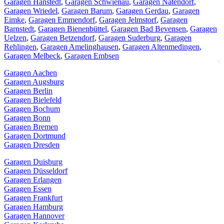
Garagen Hanstedt
,
Garagen Schwienau
,
Garagen Natendorf
,
Garagen Wriedel
,
Garagen Barum
,
Garagen Gerdau
,
Garagen
Eimke
,
Garagen Emmendorf
,
Garagen Jelmstorf
,
Garagen
Barnstedt
,
Garagen Bienenbüttel
,
Garagen Bad Bevensen
,
Garagen
Uelzen
,
Garagen Betzendorf
,
Garagen Suderburg
,
Garagen
Rehlingen
,
Garagen Amelinghausen
,
Garagen Altenmedingen
,
Garagen Melbeck
,
Garagen Embsen
Garagen Aachen
Garagen Augsburg
Garagen Berlin
Garagen Bielefeld
Garagen Bochum
Garagen Bonn
Garagen Bremen
Garagen Dortmund
Garagen Dresden
Garagen Duisburg
Garagen Düsseldorf
Garagen Erlangen
Garagen Essen
Garagen Frankfurt
Garagen Hamburg
Garagen Hannover