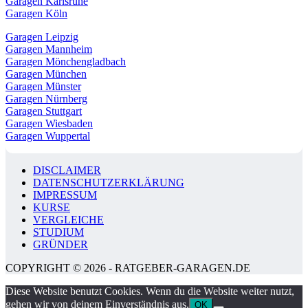
Garagen Karlsruhe
Garagen Köln
Garagen Leipzig
Garagen Mannheim
Garagen Mönchengladbach
Garagen München
Garagen Münster
Garagen Nürnberg
Garagen Stuttgart
Garagen Wiesbaden
Garagen Wuppertal
DISCLAIMER
DATENSCHUTZERKLÄRUNG
IMPRESSUM
KURSE
VERGLEICHE
STUDIUM
GRÜNDER
COPYRIGHT © 2026 - RATGEBER-GARAGEN.DE
Diese Website benutzt Cookies. Wenn du die Website weiter nutzt,
gehen wir von deinem Einverständnis aus.
OK