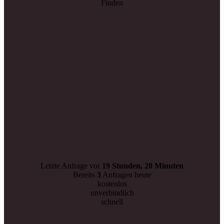
Finden
Letzte Anfrage vor
19 Stunden, 20 Minuten
Bereits
3
Anfragen heute
kostenlos
unverbindlich
schnell