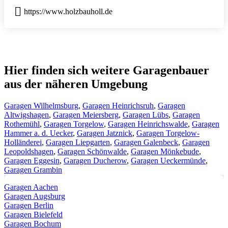
https://www.holzbauholl.de
Hier finden sich weitere Garagenbauer
aus der näheren Umgebung
Garagen Wilhelmsburg
,
Garagen Heinrichsruh
,
Garagen
Altwigshagen
,
Garagen Meiersberg
,
Garagen Lübs
,
Garagen
Rothemühl
,
Garagen Torgelow
,
Garagen Heinrichswalde
,
Garagen
Hammer a. d. Uecker
,
Garagen Jatznick
,
Garagen Torgelow-
Holländerei
,
Garagen Liepgarten
,
Garagen Galenbeck
,
Garagen
Leopoldshagen
,
Garagen Schönwalde
,
Garagen Mönkebude
,
Garagen Eggesin
,
Garagen Ducherow
,
Garagen Ueckermünde
,
Garagen Grambin
Garagen Aachen
Garagen Augsburg
Garagen Berlin
Garagen Bielefeld
Garagen Bochum