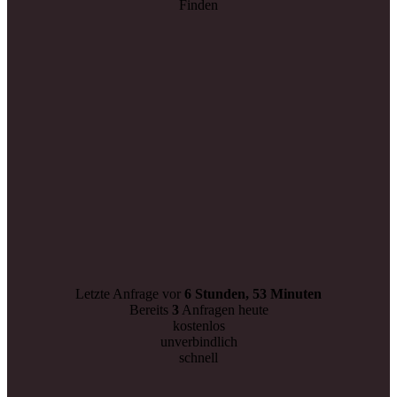
Finden
Letzte Anfrage vor
6 Stunden, 53 Minuten
Bereits
3
Anfragen heute
kostenlos
unverbindlich
schnell