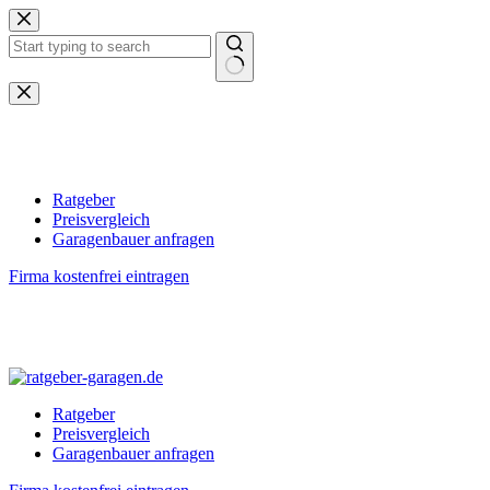
Zum
Inhalt
springen
Keine
Ergebnisse
Ratgeber
Preisvergleich
Garagenbauer anfragen
Firma kostenfrei eintragen
Ratgeber
Preisvergleich
Garagenbauer anfragen