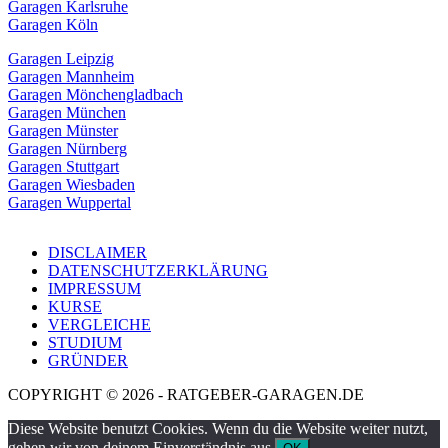
Garagen Karlsruhe
Garagen Köln
Garagen Leipzig
Garagen Mannheim
Garagen Mönchengladbach
Garagen München
Garagen Münster
Garagen Nürnberg
Garagen Stuttgart
Garagen Wiesbaden
Garagen Wuppertal
DISCLAIMER
DATENSCHUTZERKLÄRUNG
IMPRESSUM
KURSE
VERGLEICHE
STUDIUM
GRÜNDER
COPYRIGHT © 2026 - RATGEBER-GARAGEN.DE
Diese Website benutzt Cookies. Wenn du die Website weiter nutzt,
gehen wir von deinem Einverständnis aus.