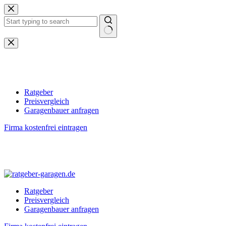
Zum
Inhalt
springen
Keine
Ergebnisse
Ratgeber
Preisvergleich
Garagenbauer anfragen
Firma kostenfrei eintragen
Ratgeber
Preisvergleich
Garagenbauer anfragen