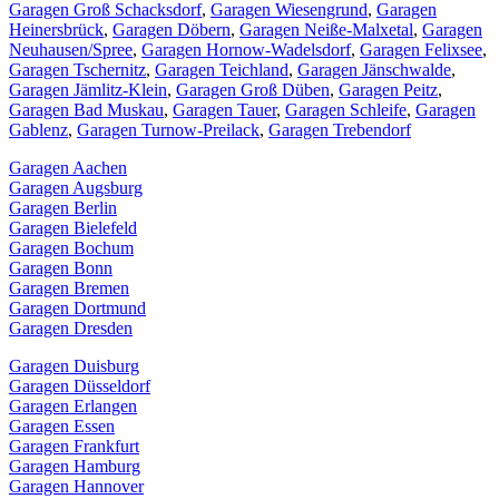
Garagen Groß Schacksdorf
,
Garagen Wiesengrund
,
Garagen
Heinersbrück
,
Garagen Döbern
,
Garagen Neiße-Malxetal
,
Garagen
Neuhausen/Spree
,
Garagen Hornow-Wadelsdorf
,
Garagen Felixsee
,
Garagen Tschernitz
,
Garagen Teichland
,
Garagen Jänschwalde
,
Garagen Jämlitz-Klein
,
Garagen Groß Düben
,
Garagen Peitz
,
Garagen Bad Muskau
,
Garagen Tauer
,
Garagen Schleife
,
Garagen
Gablenz
,
Garagen Turnow-Preilack
,
Garagen Trebendorf
Garagen Aachen
Garagen Augsburg
Garagen Berlin
Garagen Bielefeld
Garagen Bochum
Garagen Bonn
Garagen Bremen
Garagen Dortmund
Garagen Dresden
Garagen Duisburg
Garagen Düsseldorf
Garagen Erlangen
Garagen Essen
Garagen Frankfurt
Garagen Hamburg
Garagen Hannover