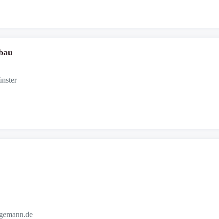
bau
nster
agemann.de