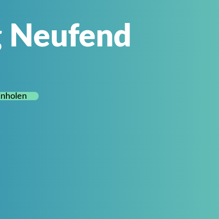
g Neufend
inholen