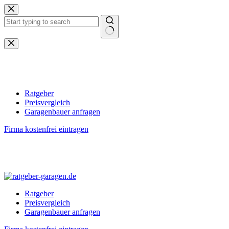
Zum
Inhalt
springen
Keine
Ergebnisse
Ratgeber
Preisvergleich
Garagenbauer anfragen
Firma kostenfrei eintragen
Ratgeber
Preisvergleich
Garagenbauer anfragen