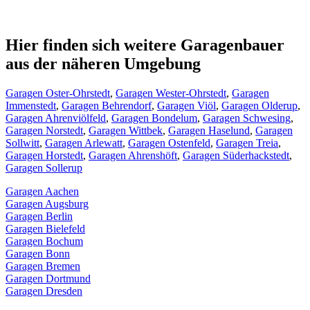
Hier finden sich weitere Garagenbauer
aus der näheren Umgebung
Garagen Oster-Ohrstedt
,
Garagen Wester-Ohrstedt
,
Garagen
Immenstedt
,
Garagen Behrendorf
,
Garagen Viöl
,
Garagen Olderup
,
Garagen Ahrenviölfeld
,
Garagen Bondelum
,
Garagen Schwesing
,
Garagen Norstedt
,
Garagen Wittbek
,
Garagen Haselund
,
Garagen
Sollwitt
,
Garagen Arlewatt
,
Garagen Ostenfeld
,
Garagen Treia
,
Garagen Horstedt
,
Garagen Ahrenshöft
,
Garagen Süderhackstedt
,
Garagen Sollerup
Garagen Aachen
Garagen Augsburg
Garagen Berlin
Garagen Bielefeld
Garagen Bochum
Garagen Bonn
Garagen Bremen
Garagen Dortmund
Garagen Dresden