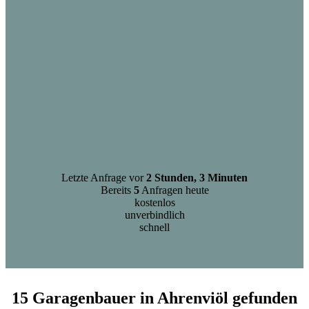
Letzte Anfrage vor
2 Stunden, 3 Minuten
Bereits
5
Anfragen heute
kostenlos
unverbindlich
schnell
15 Garagenbauer in Ahrenviöl gefunden