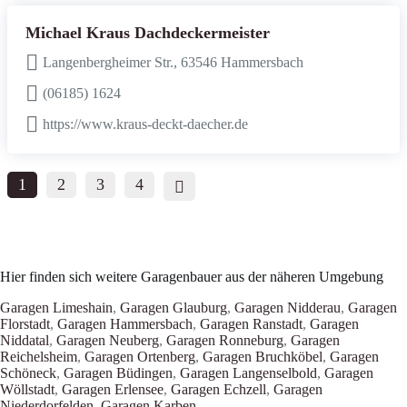
Michael Kraus Dachdeckermeister
Langenbergheimer Str., 63546 Hammersbach
(06185) 1624
https://www.kraus-deckt-daecher.de
1
2
3
4
Hier finden sich weitere Garagenbauer aus der näheren Umgebung
Garagen Limeshain
,
Garagen Glauburg
,
Garagen Nidderau
,
Garagen
Florstadt
,
Garagen Hammersbach
,
Garagen Ranstadt
,
Garagen
Niddatal
,
Garagen Neuberg
,
Garagen Ronneburg
,
Garagen
Reichelsheim
,
Garagen Ortenberg
,
Garagen Bruchköbel
,
Garagen
Schöneck
,
Garagen Büdingen
,
Garagen Langenselbold
,
Garagen
Wöllstadt
,
Garagen Erlensee
,
Garagen Echzell
,
Garagen
Niederdorfelden
,
Garagen Karben