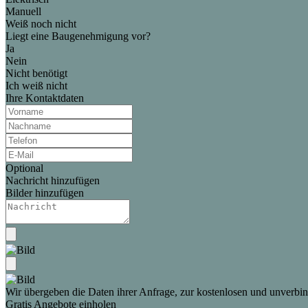
Manuell
Weiß noch nicht
Liegt eine Baugenehmigung vor?
Ja
Nein
Nicht benötigt
Ich weiß nicht
Ihre Kontaktdaten
Optional
Nachricht hinzufügen
Bilder hinzufügen
Wir übergeben die Daten ihrer Anfrage, zur kostenlosen und unverbind
Gratis Angebote einholen