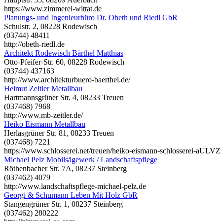
https://www.zimmerei-wittat.de
Planungs- und Ingenieurbüro Dr. Obeth und Riedl GbR
Schulstr. 2, 08228 Rodewisch
(03744) 48411
http://obeth-riedl.de
Architekt Rodewisch Bärthel Matthias
Otto-Pfeifer-Str. 60, 08228 Rodewisch
(03744) 437163
http://www.architekturbuero-baerthel.de/
Helmut Zeitler Metallbau
Hartmannsgrüner Str. 4, 08233 Treuen
(037468) 7968
http://www.mb-zeitler.de/
Heiko Eismann Metallbau
Herlasgrüner Str. 81, 08233 Treuen
(037468) 7221
https://www.schlosserei.net/treuen/heiko-eismann-schlosserei-aULV
Michael Pelz Mobilsägewerk / Landschaftspflege
Röthenbacher Str. 7A, 08237 Steinberg
(037462) 4079
http://www.landschaftspflege-michael-pelz.de
Georgi & Schumann Leben Mit Holz GbR
Stangengrüner Str. 1, 08237 Steinberg
(037462) 280222