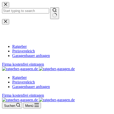
Zum
Inhalt
springen
Keine
Ergebnisse
Ratgeber
Preisvergleich
Garagenbauer anfragen
Firma kostenfrei eintragen
Ratgeber
Preisvergleich
Garagenbauer anfragen
Firma kostenfrei eintragen
Suchen
Menü