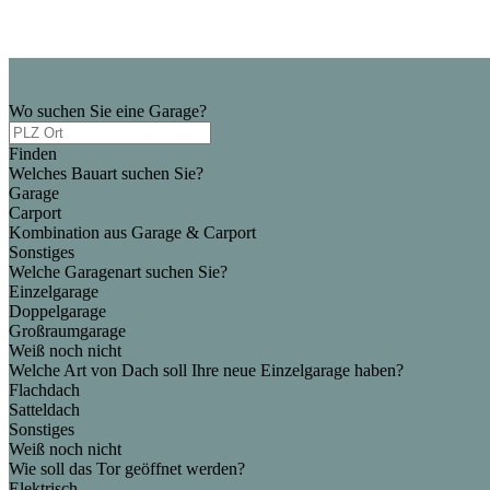
Wo suchen Sie eine Garage?
Finden
Welches Bauart suchen Sie?
Garage
Carport
Kombination aus Garage & Carport
Sonstiges
Welche Garagenart suchen Sie?
Einzelgarage
Doppelgarage
Großraumgarage
Weiß noch nicht
Welche Art von Dach soll Ihre neue Einzelgarage haben?
Flachdach
Satteldach
Sonstiges
Weiß noch nicht
Wie soll das Tor geöffnet werden?
Elektrisch