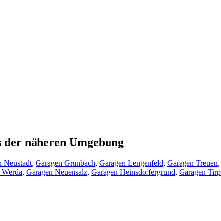
us der näheren Umgebung
 Neustadt
,
Garagen Grünbach
,
Garagen Lengenfeld
,
Garagen Treuen
 Werda
,
Garagen Neuensalz
,
Garagen Heinsdorfergrund
,
Garagen Tirp