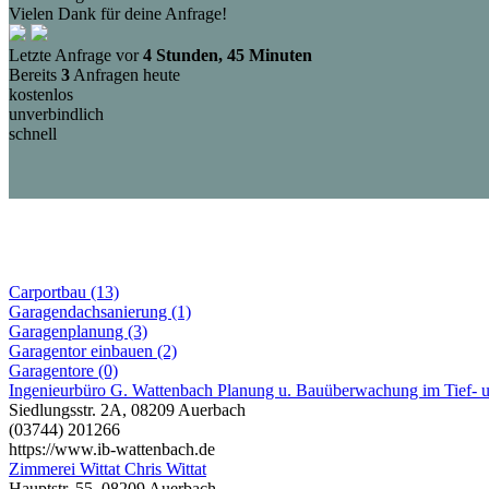
Vielen Dank für deine Anfrage!
Letzte Anfrage vor
4 Stunden, 45 Minuten
Bereits
3
Anfragen heute
kostenlos
unverbindlich
schnell
Carportbau (13)
Garagendachsanierung (1)
Garagenplanung (3)
Garagentor einbauen (2)
Garagentore (0)
Ingenieurbüro G. Wattenbach Planung u. Bauüberwachung im Tief- 
Siedlungsstr. 2A, 08209 Auerbach
(03744) 201266
https://www.ib-wattenbach.de
Zimmerei Wittat Chris Wittat
Hauptstr. 55, 08209 Auerbach