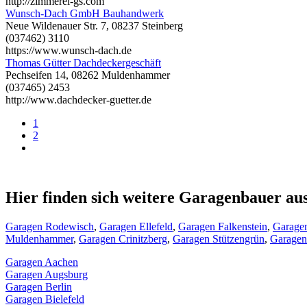
http://zimmerei-gs.com
Wunsch-Dach GmbH Bauhandwerk
Neue Wildenauer Str. 7, 08237 Steinberg
(037462) 3110
https://www.wunsch-dach.de
Thomas Gütter Dachdeckergeschäft
Pechseifen 14, 08262 Muldenhammer
(037465) 2453
http://www.dachdecker-guetter.de
1
2
Hier finden sich weitere Garagenbauer a
Garagen Rodewisch
,
Garagen Ellefeld
,
Garagen Falkenstein
,
Garagen
Muldenhammer
,
Garagen Crinitzberg
,
Garagen Stützengrün
,
Garagen
Garagen Aachen
Garagen Augsburg
Garagen Berlin
Garagen Bielefeld