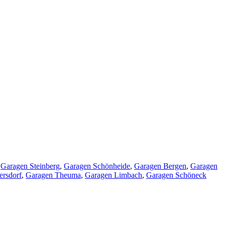
,
Garagen Steinberg
,
Garagen Schönheide
,
Garagen Bergen
,
Garagen
ersdorf
,
Garagen Theuma
,
Garagen Limbach
,
Garagen Schöneck