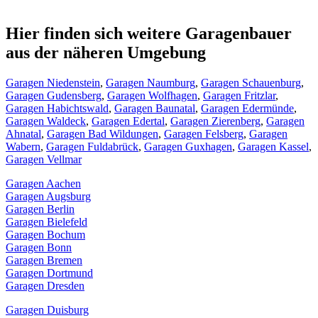
Hier finden sich weitere Garagenbauer
aus der näheren Umgebung
Garagen Niedenstein
,
Garagen Naumburg
,
Garagen Schauenburg
,
Garagen Gudensberg
,
Garagen Wolfhagen
,
Garagen Fritzlar
,
Garagen Habichtswald
,
Garagen Baunatal
,
Garagen Edermünde
,
Garagen Waldeck
,
Garagen Edertal
,
Garagen Zierenberg
,
Garagen
Ahnatal
,
Garagen Bad Wildungen
,
Garagen Felsberg
,
Garagen
Wabern
,
Garagen Fuldabrück
,
Garagen Guxhagen
,
Garagen Kassel
,
Garagen Vellmar
Garagen Aachen
Garagen Augsburg
Garagen Berlin
Garagen Bielefeld
Garagen Bochum
Garagen Bonn
Garagen Bremen
Garagen Dortmund
Garagen Dresden
Garagen Duisburg