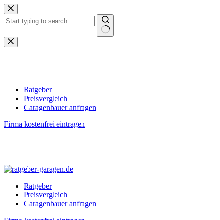
Zum
Inhalt
springen
Keine
Ergebnisse
Ratgeber
Preisvergleich
Garagenbauer anfragen
Firma kostenfrei eintragen
Ratgeber
Preisvergleich
Garagenbauer anfragen