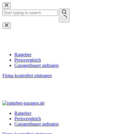
Zum
Inhalt
springen
Keine
Ergebnisse
Ratgeber
Preisvergleich
Garagenbauer anfragen
Firma kostenfrei eintragen
Ratgeber
Preisvergleich
Garagenbauer anfragen