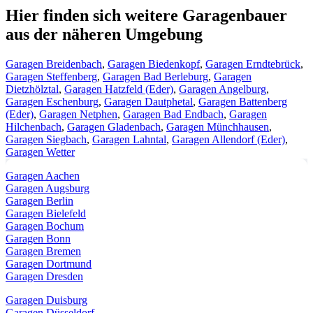
Hier finden sich weitere Garagenbauer
aus der näheren Umgebung
Garagen Breidenbach
,
Garagen Biedenkopf
,
Garagen Erndtebrück
,
Garagen Steffenberg
,
Garagen Bad Berleburg
,
Garagen
Dietzhölztal
,
Garagen Hatzfeld (Eder)
,
Garagen Angelburg
,
Garagen Eschenburg
,
Garagen Dautphetal
,
Garagen Battenberg
(Eder)
,
Garagen Netphen
,
Garagen Bad Endbach
,
Garagen
Hilchenbach
,
Garagen Gladenbach
,
Garagen Münchhausen
,
Garagen Siegbach
,
Garagen Lahntal
,
Garagen Allendorf (Eder)
,
Garagen Wetter
Garagen Aachen
Garagen Augsburg
Garagen Berlin
Garagen Bielefeld
Garagen Bochum
Garagen Bonn
Garagen Bremen
Garagen Dortmund
Garagen Dresden
Garagen Duisburg
Garagen Düsseldorf