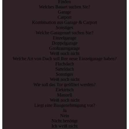
Finden
Welches Bauart suchen Sie?
Garage
Carport
Kombination aus Garage & Carport
Sonstiges
Welche Garagenart suchen Sie?
Einzelgarage
Doppelgarage
Großraumgarage
Weiß noch nicht
Welche Art von Dach soll Ihre neue Einzelgarage haben?
Flachdach
Satteldach
Sonstiges
Weiß noch nicht
Wie soll das Tor geöffnet werden?
Elektrisch
Manuell
Weiß noch nicht
Liegt eine Baugenehmigung vor?
Ja
Nein
Nicht benötigt
Ich weiß nicht