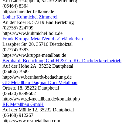
Am Läuseköppel 4, 35239 Steffenberg
(06464) 8364
http://schneider-balkone.de
Lothar Kuhmichel Zimmerei
An der Eder 8, 57319 Bad Berleburg
(02755) 224709
https://www.kuhmichel-holz.de
Frank Kruppa MetallVerarb.-Geländerbau
Laaspher Str. 20, 35716 Dietzhölztal
(02774) 3383
https://www.kruppa-metallbau.de
Bernhardt Bedachung GmbH & Co. KG Dachdeckereibetrieb
Auf der Höhe 2A, 35232 Dautphetal
(06466) 7949
http://www.bernhardt-bedachung.de
GD Metallbau Dagmar Dörr Metallbau
Ortsstr. 18, 35232 Dautphetal
(06420) 8399602
http://www.gd-metallbau.de/kontakt.php
RE Metallbau GmbH
Auf der Mühle 12, 35232 Dautphetal
(06468) 912267
https://www.re-metallbau.com