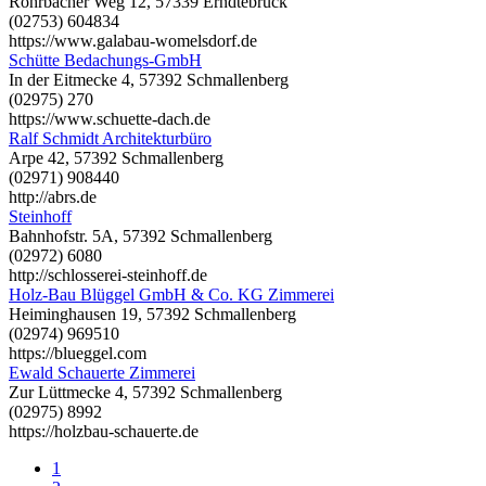
Rohrbacher Weg 12, 57339 Erndtebrück
(02753) 604834
https://www.galabau-womelsdorf.de
Schütte Bedachungs-GmbH
In der Eitmecke 4, 57392 Schmallenberg
(02975) 270
https://www.schuette-dach.de
Ralf Schmidt Architekturbüro
Arpe 42, 57392 Schmallenberg
(02971) 908440
http://abrs.de
Steinhoff
Bahnhofstr. 5A, 57392 Schmallenberg
(02972) 6080
http://schlosserei-steinhoff.de
Holz-Bau Blüggel GmbH & Co. KG Zimmerei
Heiminghausen 19, 57392 Schmallenberg
(02974) 969510
https://blueggel.com
Ewald Schauerte Zimmerei
Zur Lüttmecke 4, 57392 Schmallenberg
(02975) 8992
https://holzbau-schauerte.de
1