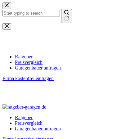
Zum
Inhalt
springen
Keine
Ergebnisse
Ratgeber
Preisvergleich
Garagenbauer anfragen
Firma kostenfrei eintragen
Ratgeber
Preisvergleich
Garagenbauer anfragen