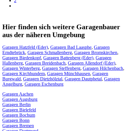
2
Hier finden sich weitere Garagenbauer
aus der näheren Umgebung
Garagen Hatzfeld (Eder)
,
Garagen Bad Laasphe
,
Garagen
Erndtebrück
,
Garagen Schmallenberg
,
Garagen Bromskirchen
,
Garagen Biedenkopf
,
Garagen Battenberg (Eder)
,
Garagen
Hallenberg
,
Garagen Breidenbach
,
Garagen Allendorf (Eder)
,
Garagen Winterberg
,
Garagen Steffenberg
,
Garagen Hilchenbach
,
Garagen Kirchhundem
,
Garagen Münchhausen
,
Garagen
Burgwald
,
Garagen Dietzhölztal
,
Garagen Dautphetal
,
Garagen
Angelburg
,
Garagen Eschenburg
Garagen Aachen
Garagen Augsburg
Garagen Berlin
Garagen Bielefeld
Garagen Bochum
Garagen Bonn
Garagen Bremen
Garagen Dortmund