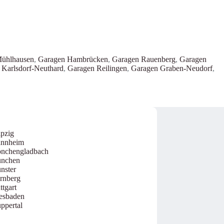
ühlhausen
,
Garagen Hambrücken
,
Garagen Rauenberg
,
Garagen
 Karlsdorf-Neuthard
,
Garagen Reilingen
,
Garagen Graben-Neudorf
,
ipzig
annheim
nchengladbach
ünchen
nster
rnberg
ttgart
esbaden
ppertal