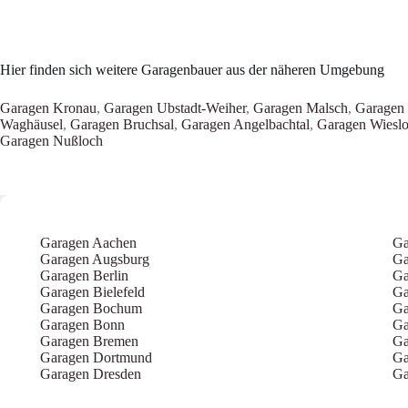
Hier finden sich weitere Garagenbauer aus der näheren Umgebung
Garagen Kronau
,
Garagen Ubstadt-Weiher
,
Garagen Malsch
,
Garagen 
Waghäusel
,
Garagen Bruchsal
,
Garagen Angelbachtal
,
Garagen Wiesl
Garagen Nußloch
Garagen Aachen
Ga
Garagen Augsburg
Ga
Garagen Berlin
Ga
Garagen Bielefeld
Ga
Garagen Bochum
Ga
Garagen Bonn
Ga
Garagen Bremen
Ga
Garagen Dortmund
Ga
Garagen Dresden
Ga