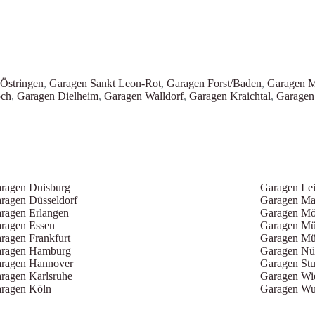
Östringen
,
Garagen Sankt Leon-Rot
,
Garagen Forst/Baden
,
Garagen M
och
,
Garagen Dielheim
,
Garagen Walldorf
,
Garagen Kraichtal
,
Garagen
ragen Duisburg
Garagen Le
ragen Düsseldorf
Garagen M
ragen Erlangen
Garagen Mö
ragen Essen
Garagen M
ragen Frankfurt
Garagen Mü
ragen Hamburg
Garagen Nü
ragen Hannover
Garagen Stu
ragen Karlsruhe
Garagen Wi
ragen Köln
Garagen Wu