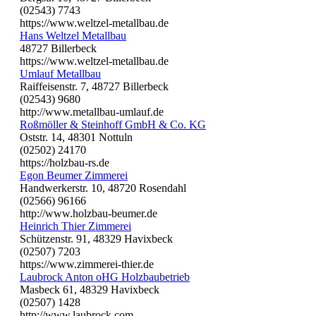
(02543) 7743
https://www.weltzel-metallbau.de
Hans Weltzel Metallbau
48727 Billerbeck
https://www.weltzel-metallbau.de
Umlauf Metallbau
Raiffeisenstr. 7, 48727 Billerbeck
(02543) 9680
http://www.metallbau-umlauf.de
Roßmöller & Steinhoff GmbH & Co. KG
Oststr. 14, 48301 Nottuln
(02502) 24170
https://holzbau-rs.de
Egon Beumer Zimmerei
Handwerkerstr. 10, 48720 Rosendahl
(02566) 96166
http://www.holzbau-beumer.de
Heinrich Thier Zimmerei
Schützenstr. 91, 48329 Havixbeck
(02507) 7203
https://www.zimmerei-thier.de
Laubrock Anton oHG Holzbaubetrieb
Masbeck 61, 48329 Havixbeck
(02507) 1428
http://www.laubrock.com