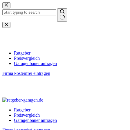
Zum
Inhalt
springen
Keine
Ergebnisse
Ratgeber
Preisvergleich
Garagenbauer anfragen
Firma kostenfrei eintragen
Ratgeber
Preisvergleich
Garagenbauer anfragen