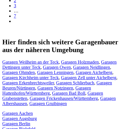
2
3
…
7
Hier finden sich weitere Garagenbauer
aus der näheren Umgebung
Garagen Weilheim an der Teck
,
Garagen Holzmaden
,
Garagen
Dettingen unter Teck
,
Garagen Owen
,
Garagen Neidlingen
,
Garagen Ohmden
,
Garagen Lenningen
,
Garagen Aichelberg
,
Garagen Kirchheim unter Teck
,
Garagen Zell unter Aichelberg
,
Garagen Erkenbrechtsweiler
,
Garagen Schlierbach
,
Garagen
Beuren/Nürtingen
,
Garagen Notzingen
,
Garagen
Hattenhofen/Württemberg
,
Garagen Bad Boll
,
Garagen
Grabenstetten
,
Garagen Frickenhausen/Württemberg
,
Garagen
Albershausen
,
Garagen Gruibingen
Garagen Aachen
Garagen Augsburg
Garagen Berlin
Garagen Bielefeld