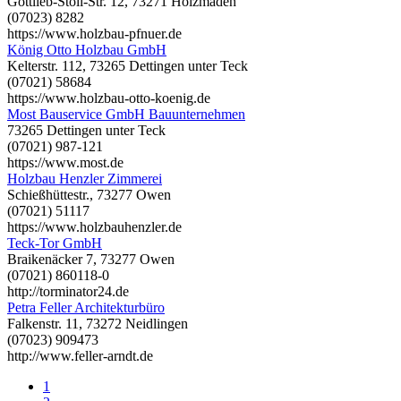
Gottlieb-Stoll-Str. 12, 73271 Holzmaden
(07023) 8282
https://www.holzbau-pfnuer.de
König Otto Holzbau GmbH
Kelterstr. 112, 73265 Dettingen unter Teck
(07021) 58684
https://www.holzbau-otto-koenig.de
Most Bauservice GmbH Bauunternehmen
73265 Dettingen unter Teck
(07021) 987-121
https://www.most.de
Holzbau Henzler Zimmerei
Schießhüttestr., 73277 Owen
(07021) 51117
https://www.holzbauhenzler.de
Teck-Tor GmbH
Braikenäcker 7, 73277 Owen
(07021) 860118-0
http://torminator24.de
Petra Feller Architekturbüro
Falkenstr. 11, 73272 Neidlingen
(07023) 909473
http://www.feller-arndt.de
1