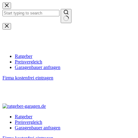
Zum
Inhalt
springen
Keine
Ergebnisse
Ratgeber
Preisvergleich
Garagenbauer anfragen
Firma kostenfrei eintragen
Ratgeber
Preisvergleich
Garagenbauer anfragen