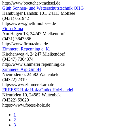
http://www.boettcher-trachsel.de
Güth Sonnen- und Wetterschutztechnik OHG
Hamburger Landstr. 101, 24113 Molfsee
(0431) 651942
https://www.gueth-molfsee.de
Firma Sima
Am Hagen 13, 24247 Mielkendorf
(0431) 3643386
http://www.firma-sima.de
Zimmerei Repenning e. K.
Kirchenweg 4, 24247 Mielkendorf
(04347) 7304374
http://www.zimmerei-repenning.de
Zimmerei Arp GmbH
Nienröden 6, 24582 Wattenbek
(04322) 2319
https://www.zimmerei-arp.de
FREESE Holz Holz-Outlet Holzhandel
Nienröden 10, 24582 Wattenbek
(04322) 69020
https://www.freese-holz.de
1
2
3