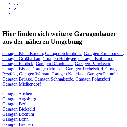
…
5
Hier finden sich weitere Garagenbauer
aus der näheren Umgebung
Garagen Klein Barkau
,
Garagen Schönhorst
,
Garagen Kirchbarkau
,
Garagen Großbarkau
,
Garagen Honigsee
,
Garagen Bothkamp
,
Garagen Flintbek
,
Garagen Böhnhusen
,
Garagen Barmissen
,
Garagen Bissee
,
Garagen Molfsee
,
Garagen Techelsdorf
,
Garagen
Postfeld
,
Garagen Warnau
,
Garagen Nettelsee
,
Garagen Rumohr
,
Garagen Brügge
,
Garagen Schmalstede
,
Garagen Pohnsdorf
,
Garagen Mielkendorf
Garagen Aachen
Garagen Augsburg
Garagen Berlin
Garagen Bielefeld
Garagen Bochum
Garagen Bonn
Garagen Bremen