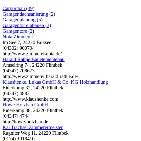
Carportbau (39)
Garagendachsanierung (2)
Garagenplanung (5)
Garagentor einbauen (3)
Garagentore (2)
Nota Zimmerei
Im See 7, 24220 Boksee
(04302) 900704
http://www.zimmerei-nota.de/
Harald Rathje Bauelementebau
Amselring 74, 24220 Flintbek
(04347) 708673
http://www.zimmerei-harald-rathje.de/
Klaushenke, Lukas GmbH & Co. KG Holzhandlung
Eiderkamp 32, 24220 Flintbek
(04347) 4883
http://www.klaushenke.com
Howe Holzbau GmbH
Eiderkamp 38, 24220 Flintbek
(04347) 4744
http://howe-holzbau.de
Kai Trachsel Zimmerermeister
Ragniter Weg 11, 24220 Flintbek
(0174) 1918410