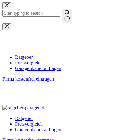
Zum
Inhalt
springen
Keine
Ergebnisse
Ratgeber
Preisvergleich
Garagenbauer anfragen
Firma kostenfrei eintragen
Ratgeber
Preisvergleich
Garagenbauer anfragen