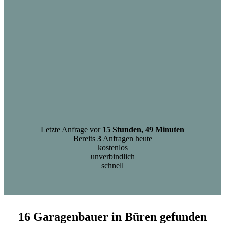
Letzte Anfrage vor
15 Stunden, 49 Minuten
Bereits
3
Anfragen heute
kostenlos
unverbindlich
schnell
16 Garagenbauer in Büren gefunden