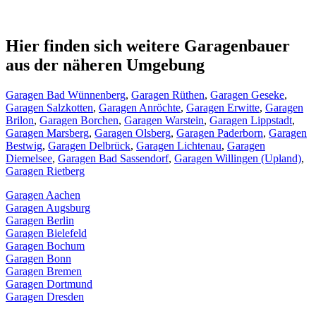
Hier finden sich weitere Garagenbauer
aus der näheren Umgebung
Garagen Bad Wünnenberg
,
Garagen Rüthen
,
Garagen Geseke
,
Garagen Salzkotten
,
Garagen Anröchte
,
Garagen Erwitte
,
Garagen
Brilon
,
Garagen Borchen
,
Garagen Warstein
,
Garagen Lippstadt
,
Garagen Marsberg
,
Garagen Olsberg
,
Garagen Paderborn
,
Garagen
Bestwig
,
Garagen Delbrück
,
Garagen Lichtenau
,
Garagen
Diemelsee
,
Garagen Bad Sassendorf
,
Garagen Willingen (Upland)
,
Garagen Rietberg
Garagen Aachen
Garagen Augsburg
Garagen Berlin
Garagen Bielefeld
Garagen Bochum
Garagen Bonn
Garagen Bremen
Garagen Dortmund
Garagen Dresden