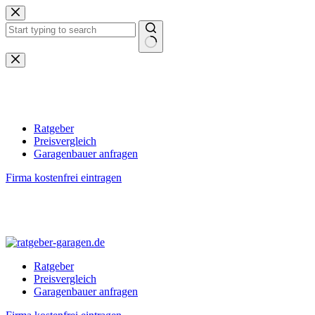
Zum
Inhalt
springen
Keine
Ergebnisse
Ratgeber
Preisvergleich
Garagenbauer anfragen
Firma kostenfrei eintragen
Ratgeber
Preisvergleich
Garagenbauer anfragen