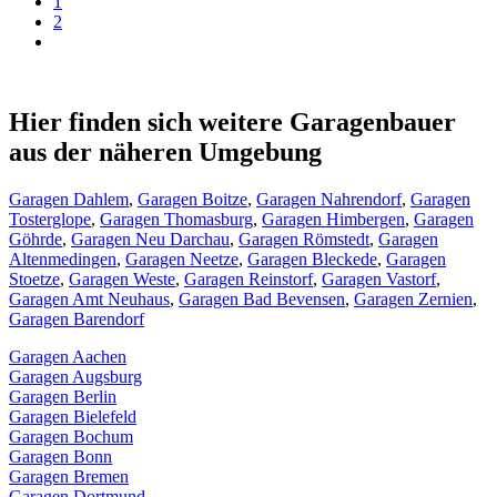
1
2
Hier finden sich weitere Garagenbauer
aus der näheren Umgebung
Garagen Dahlem
,
Garagen Boitze
,
Garagen Nahrendorf
,
Garagen
Tosterglope
,
Garagen Thomasburg
,
Garagen Himbergen
,
Garagen
Göhrde
,
Garagen Neu Darchau
,
Garagen Römstedt
,
Garagen
Altenmedingen
,
Garagen Neetze
,
Garagen Bleckede
,
Garagen
Stoetze
,
Garagen Weste
,
Garagen Reinstorf
,
Garagen Vastorf
,
Garagen Amt Neuhaus
,
Garagen Bad Bevensen
,
Garagen Zernien
,
Garagen Barendorf
Garagen Aachen
Garagen Augsburg
Garagen Berlin
Garagen Bielefeld
Garagen Bochum
Garagen Bonn
Garagen Bremen
Garagen Dortmund