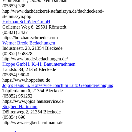
Elbuferstr. 11, 29490 Neu Darchau
(05853) 338
http://www.dachdeckerei-stefaniszyn.de/dachdeckerei-
stefaniszyn.php
Holzbau Schröder GmbH
Gollerner Weg 6, 29591 Römstedt
(05821) 3427
https://holzbau-schroeder.com
Werner Brede Bedachungen
Industriestr. 28, 21354 Bleckede
(05852) 958878
http://www.brede-bedachungen.de/
Hoppe GmbH, K.-H. Bauunternehmen
Landstr. 34, 21354 Bleckede
(05854) 960-0
https://www.hoppebau.de
Jojo’s Haus- u. Hofservice Joachim Lutz Gebäudereinigung
Töpferdamm 6, 21354 Bleckede
(05852) 951252
https://www.jojos-hausservice.de
Siegbert Hartmann
Döhrenweg 2, 21354 Bleckede
(05854) 696
http://www.siegbert-hartmann.de