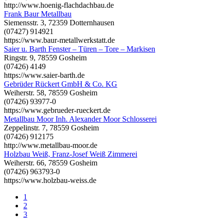
http://www.hoenig-flachdachbau.de
Frank Baur Metallbau
Siemensstr. 3, 72359 Dotternhausen
(07427) 914921
https://www.baur-metallwerkstatt.de
Saier u. Barth Fenster – Türen – Tore – Markisen
Ringstr. 9, 78559 Gosheim
(07426) 4149
https://www.saier-barth.de
Gebrüder Rückert GmbH & Co. KG
Weiherstr. 58, 78559 Gosheim
(07426) 93977-0
https://www.gebrueder-rueckert.de
Metallbau Moor Inh. Alexander Moor Schlosserei
Zeppelinstr. 7, 78559 Gosheim
(07426) 912175
http://www.metallbau-moor.de
Holzbau Weiß, Franz-Josef Weiß Zimmerei
Weiherstr. 66, 78559 Gosheim
(07426) 963793-0
https://www.holzbau-weiss.de
1
2
3