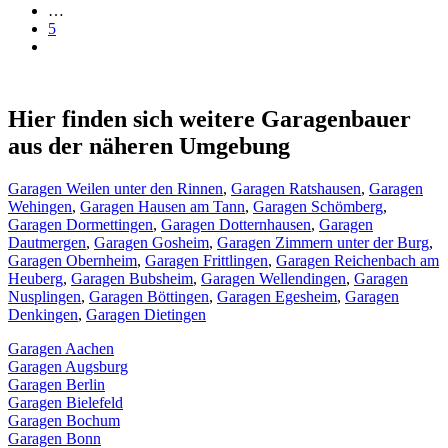
…
5
Hier finden sich weitere Garagenbauer
aus der näheren Umgebung
Garagen Weilen unter den Rinnen
,
Garagen Ratshausen
,
Garagen
Wehingen
,
Garagen Hausen am Tann
,
Garagen Schömberg
,
Garagen Dormettingen
,
Garagen Dotternhausen
,
Garagen
Dautmergen
,
Garagen Gosheim
,
Garagen Zimmern unter der Burg
,
Garagen Obernheim
,
Garagen Frittlingen
,
Garagen Reichenbach am
Heuberg
,
Garagen Bubsheim
,
Garagen Wellendingen
,
Garagen
Nusplingen
,
Garagen Böttingen
,
Garagen Egesheim
,
Garagen
Denkingen
,
Garagen Dietingen
Garagen Aachen
Garagen Augsburg
Garagen Berlin
Garagen Bielefeld
Garagen Bochum
Garagen Bonn