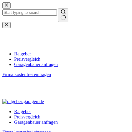
Zum
Inhalt
springen
Keine
Ergebnisse
Ratgeber
Preisvergleich
Garagenbauer anfragen
Firma kostenfrei eintragen
Ratgeber
Preisvergleich
Garagenbauer anfragen