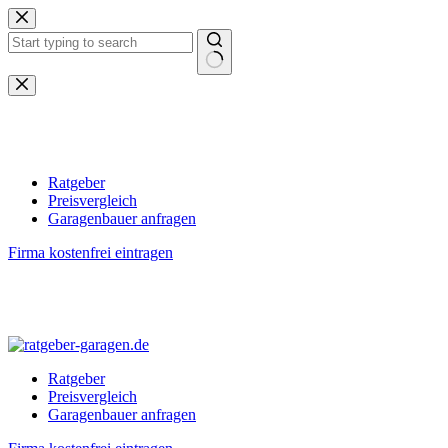
Zum
Inhalt
springen
Keine
Ergebnisse
Ratgeber
Preisvergleich
Garagenbauer anfragen
Firma kostenfrei eintragen
Ratgeber
Preisvergleich
Garagenbauer anfragen