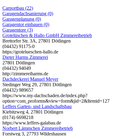
Carportbau (22)
Garagendachsanierung (0)
Garagenplanung (0)
Garagentor einbauen (0)
Garagentore (3)
Grotelüschen & Hallo GmbH Zimmereibetrieb
Brettorfer Str. 3A, 27801 Dötlingen
(04432) 91175-0
https://grotelueschen-hallo.de
Dieter Harms Zimmerei
27801 Dötlingen
(04432) 94049
http://zimmereiharms.de
Dachdeckerei Manuel Meyer
Stedinger Weg 29, 27801 Dötlingen
(04432) 989657
https://www.my-dachschaden.de/index.php?
option=com_proforms&view=form&jid=2&Itemid=127
Leffers Garten- und Landschaftsbau
Kiebitzweg 4, 27801 Dötlingen
(0174) 6698218
https://www.leffers-galabau.de
Norbert Lämmchen Zimmereibetrieb
Forstweg 3, 27793 Wildeshausen