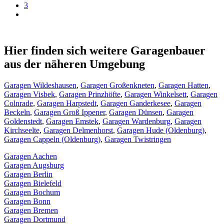
3
Hier finden sich weitere Garagenbauer
aus der näheren Umgebung
Garagen Wildeshausen
,
Garagen Großenkneten
,
Garagen Hatten
,
Garagen Visbek
,
Garagen Prinzhöfte
,
Garagen Winkelsett
,
Garagen
Colnrade
,
Garagen Harpstedt
,
Garagen Ganderkesee
,
Garagen
Beckeln
,
Garagen Groß Ippener
,
Garagen Dünsen
,
Garagen
Goldenstedt
,
Garagen Emstek
,
Garagen Wardenburg
,
Garagen
Kirchseelte
,
Garagen Delmenhorst
,
Garagen Hude (Oldenburg)
,
Garagen Cappeln (Oldenburg)
,
Garagen Twistringen
Garagen Aachen
Garagen Augsburg
Garagen Berlin
Garagen Bielefeld
Garagen Bochum
Garagen Bonn
Garagen Bremen
Garagen Dortmund