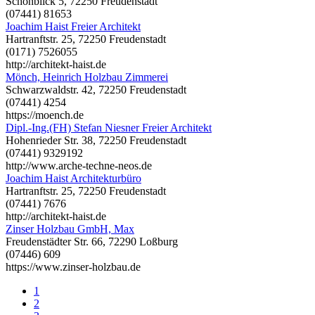
Schönblick 5, 72250 Freudenstadt
(07441) 81653
Joachim Haist Freier Architekt
Hartranftstr. 25, 72250 Freudenstadt
(0171) 7526055
http://architekt-haist.de
Mönch, Heinrich Holzbau Zimmerei
Schwarzwaldstr. 42, 72250 Freudenstadt
(07441) 4254
https://moench.de
Dipl.-Ing.(FH) Stefan Niesner Freier Architekt
Hohenrieder Str. 38, 72250 Freudenstadt
(07441) 9329192
http://www.arche-techne-neos.de
Joachim Haist Architekturbüro
Hartranftstr. 25, 72250 Freudenstadt
(07441) 7676
http://architekt-haist.de
Zinser Holzbau GmbH, Max
Freudenstädter Str. 66, 72290 Loßburg
(07446) 609
https://www.zinser-holzbau.de
1
2