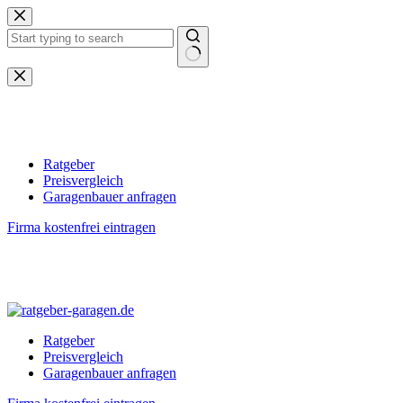
Zum
Inhalt
springen
Keine
Ergebnisse
Ratgeber
Preisvergleich
Garagenbauer anfragen
Firma kostenfrei eintragen
Ratgeber
Preisvergleich
Garagenbauer anfragen