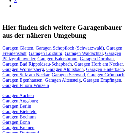
3
Hier finden sich weitere Garagenbauer
aus der näheren Umgebung
Garagen Glatten
,
Garagen Schopfloch (Schwarzwald)
,
Garagen
Freudenstadt
,
Garagen Loßburg
,
Garagen Waldachtal
,
Garagen
Pfalzgrafenweiler
,
Garagen Baiersbronn
,
Garagen Dornhan
,
Garagen Bad Rippoldsau-Schapbach
,
Garagen Horb am Neckar
,
Garagen Wörnersberg
,
Garagen Alpirsbach
,
Garagen Haiterbach
,
Garagen Sulz am Neckar
,
Garagen Seewald
,
Garagen Grömbach
,
Garagen Egenhausen
,
Garagen Altensteig
,
Garagen Empfingen
,
Garagen Fluorn-Winzeln
Garagen Aachen
Garagen Augsburg
Garagen Berlin
Garagen Bielefeld
Garagen Bochum
Garagen Bonn
Garagen Bremen
Garagen Dortmund