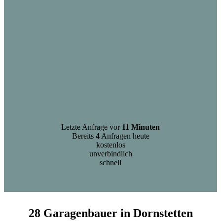
Letzte Anfrage vor
11 Minuten
Bereits
4
Anfragen heute
kostenlos
unverbindlich
schnell
28 Garagenbauer in Dornstetten