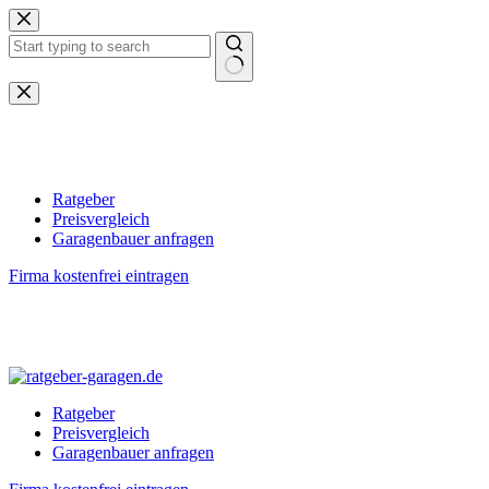
Zum
Inhalt
springen
Keine
Ergebnisse
Ratgeber
Preisvergleich
Garagenbauer anfragen
Firma kostenfrei eintragen
Ratgeber
Preisvergleich
Garagenbauer anfragen