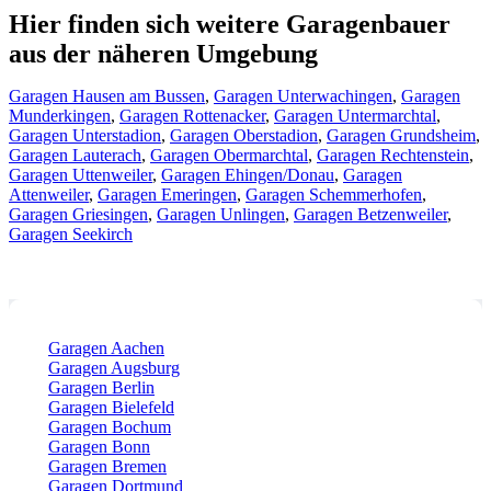
Hier finden sich weitere Garagenbauer
aus der näheren Umgebung
Garagen Hausen am Bussen
,
Garagen Unterwachingen
,
Garagen
Munderkingen
,
Garagen Rottenacker
,
Garagen Untermarchtal
,
Garagen Unterstadion
,
Garagen Oberstadion
,
Garagen Grundsheim
,
Garagen Lauterach
,
Garagen Obermarchtal
,
Garagen Rechtenstein
,
Garagen Uttenweiler
,
Garagen Ehingen/Donau
,
Garagen
Attenweiler
,
Garagen Emeringen
,
Garagen Schemmerhofen
,
Garagen Griesingen
,
Garagen Unlingen
,
Garagen Betzenweiler
,
Garagen Seekirch
Garagen Aachen
Garagen Augsburg
Garagen Berlin
Garagen Bielefeld
Garagen Bochum
Garagen Bonn
Garagen Bremen
Garagen Dortmund