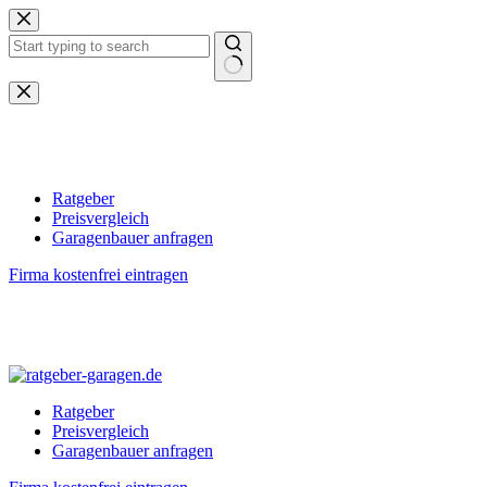
Zum
Inhalt
springen
Keine
Ergebnisse
Ratgeber
Preisvergleich
Garagenbauer anfragen
Firma kostenfrei eintragen
Ratgeber
Preisvergleich
Garagenbauer anfragen