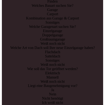
Finden
Welches Bauart suchen Sie?
Garage
Carport
Kombination aus Garage & Carport
Sonstiges
Welche Garagenart suchen Sie?
Einzelgarage
Doppelgarage
Großraumgarage
Weiß noch nicht
Welche Art von Dach soll Ihre neue Einzelgarage haben?
Flachdach
Satteldach
Sonstiges
Weiß noch nicht
Wie soll das Tor geöffnet werden?
Elektrisch
Manuell
Weiß noch nicht
Liegt eine Baugenehmigung vor?
Ja
Nein
Nicht benötigt
Ich weiß nicht