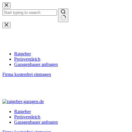
Zum
Inhalt
springen
Keine
Ergebnisse
Ratgeber
Preisvergleich
Garagenbauer anfragen
Firma kostenfrei eintragen
Ratgeber
Preisvergleich
Garagenbauer anfragen