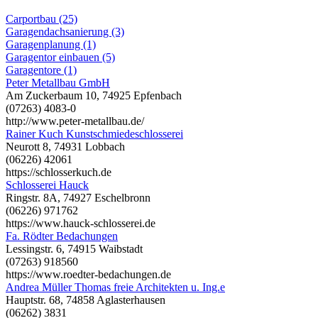
Carportbau (25)
Garagendachsanierung (3)
Garagenplanung (1)
Garagentor einbauen (5)
Garagentore (1)
Peter Metallbau GmbH
Am Zuckerbaum 10, 74925 Epfenbach
(07263) 4083-0
http://www.peter-metallbau.de/
Rainer Kuch Kunstschmiedeschlosserei
Neurott 8, 74931 Lobbach
(06226) 42061
https://schlosserkuch.de
Schlosserei Hauck
Ringstr. 8A, 74927 Eschelbronn
(06226) 971762
https://www.hauck-schlosserei.de
Fa. Rödter Bedachungen
Lessingstr. 6, 74915 Waibstadt
(07263) 918560
https://www.roedter-bedachungen.de
Andrea Müller Thomas freie Architekten u. Ing.e
Hauptstr. 68, 74858 Aglasterhausen
(06262) 3831