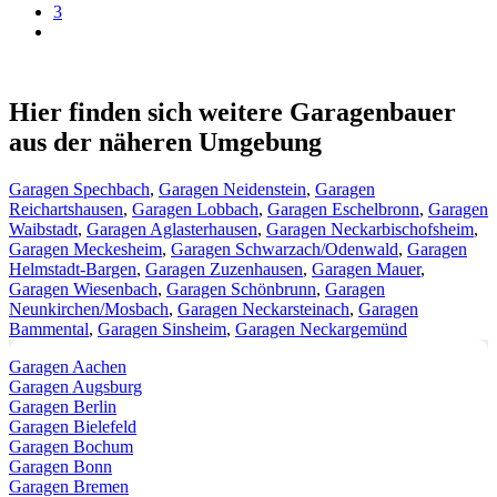
3
Hier finden sich weitere Garagenbauer
aus der näheren Umgebung
Garagen Spechbach
,
Garagen Neidenstein
,
Garagen
Reichartshausen
,
Garagen Lobbach
,
Garagen Eschelbronn
,
Garagen
Waibstadt
,
Garagen Aglasterhausen
,
Garagen Neckarbischofsheim
,
Garagen Meckesheim
,
Garagen Schwarzach/Odenwald
,
Garagen
Helmstadt-Bargen
,
Garagen Zuzenhausen
,
Garagen Mauer
,
Garagen Wiesenbach
,
Garagen Schönbrunn
,
Garagen
Neunkirchen/Mosbach
,
Garagen Neckarsteinach
,
Garagen
Bammental
,
Garagen Sinsheim
,
Garagen Neckargemünd
Garagen Aachen
Garagen Augsburg
Garagen Berlin
Garagen Bielefeld
Garagen Bochum
Garagen Bonn
Garagen Bremen