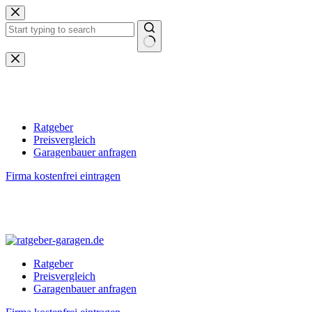
Zum
Inhalt
springen
Keine
Ergebnisse
Ratgeber
Preisvergleich
Garagenbauer anfragen
Firma kostenfrei eintragen
Ratgeber
Preisvergleich
Garagenbauer anfragen