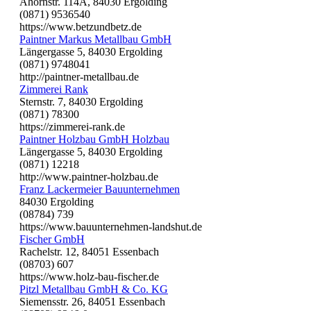
Ahornstr. 114A, 84030 Ergolding
(0871) 9536540
https://www.betzundbetz.de
Paintner Markus Metallbau GmbH
Längergasse 5, 84030 Ergolding
(0871) 9748041
http://paintner-metallbau.de
Zimmerei Rank
Sternstr. 7, 84030 Ergolding
(0871) 78300
https://zimmerei-rank.de
Paintner Holzbau GmbH Holzbau
Längergasse 5, 84030 Ergolding
(0871) 12218
http://www.paintner-holzbau.de
Franz Lackermeier Bauunternehmen
84030 Ergolding
(08784) 739
https://www.bauunternehmen-landshut.de
Fischer GmbH
Rachelstr. 12, 84051 Essenbach
(08703) 607
https://www.holz-bau-fischer.de
Pitzl Metallbau GmbH & Co. KG
Siemensstr. 26, 84051 Essenbach