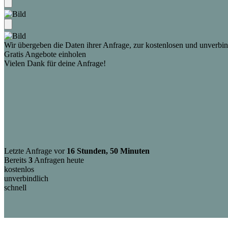
Wir übergeben die Daten ihrer Anfrage, zur kostenlosen und unverbind
Gratis Angebote einholen
Vielen Dank für deine Anfrage!
Letzte Anfrage vor
16 Stunden, 50 Minuten
Bereits
3
Anfragen heute
kostenlos
unverbindlich
schnell