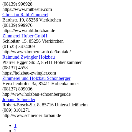
(08139) 996928
https://www.mitbestle.com
Christian Rabl Zimmerei
Barthstr. 19, 85256 Vierkirchen
(08139) 999976
https://www.rabl-holzbau.de
Zimmerei Huber GmbH
Schloßstr. 15, 85256 Vierkirchen
(01525) 3474069
http://www.zimmerei-mh.de/kontakt/
Raimund Zwingler Holzbau
Pfarrer-Egger-Str. 2, 85411 Hohenkammer
(08137) 4558
https://holzbau-zwingler.com
Zimmerei und Holzbau Schönberger
Herschenhofen 3a, 85411 Hohenkammer
(08137) 809036
http://www.holzbau-schoenberger.de
Johann Schneider
Robert-Bosch-Str. 8, 85716 Unterschleißheim
(089) 3101271
http://www.schneider-torbau.de
1
2