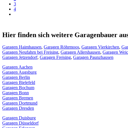
3
4
Hier finden sich weitere Garagenbauer a
Garagen Haimhausen
,
Garagen Röhrmoos
,
Garagen Vierkirchen
,
Gar
Garagen Neufahrn bei Freising
,
Garagen Allershausen
,
Garagen Wei
Garagen Jetzendorf
,
Garagen Freising
,
Garagen Paunzhausen
Garagen Aachen
Garagen Augsburg
Garagen Berlin
Garagen Bielefeld
Garagen Bochum
Garagen Bonn
Garagen Bremen
Garagen Dortmund
Garagen Dresden
Garagen Duisburg
Garagen Düsseldorf