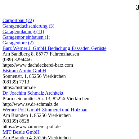
Carportbau (22)
Garagendachsanierung (3)
Garagenplanung (11)
Garagentor einbauen (1)
Garagentore (2)
Barz Werner J. GmbH Bedachung-Fassaden-Gerüste
Am Sandberg 8, 85777 Fahrenzhausen
(089) 3294466
https://www.dachdeckerei-barz.com
Bistram Armin GmbH
Sonnenstr. 1, 85256 Vierkirchen
(08139) 7713
https://bistram.de
Dr. Joachim Schmalz Architekt
Pfarrer-Schmitter-Str. 13, 85256 Vierkirchen
http://www.sv.dr-schmalz.de
Werner Polt GmbH Zimmerei und Holzbau
Am Branden 1, 85256 Vierkirchen
(08139) 8528
https://www.zimmerei-polt.de
MIT Bestle GmbH
Am Branden 4, 85256 Vierkirchen