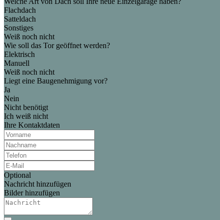
Welche Art von Dach soll Ihre neue Einzelgarage haben?
Flachdach
Satteldach
Sonstiges
Weiß noch nicht
Wie soll das Tor geöffnet werden?
Elektrisch
Manuell
Weiß noch nicht
Liegt eine Baugenehmigung vor?
Ja
Nein
Nicht benötigt
Ich weiß nicht
Ihre Kontaktdaten
Optional
Nachricht hinzufügen
Bilder hinzufügen