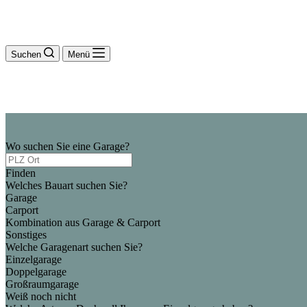
Suchen
Menü
Wo suchen Sie eine Garage?
Finden
Welches Bauart suchen Sie?
Garage
Carport
Kombination aus Garage & Carport
Sonstiges
Welche Garagenart suchen Sie?
Einzelgarage
Doppelgarage
Großraumgarage
Weiß noch nicht