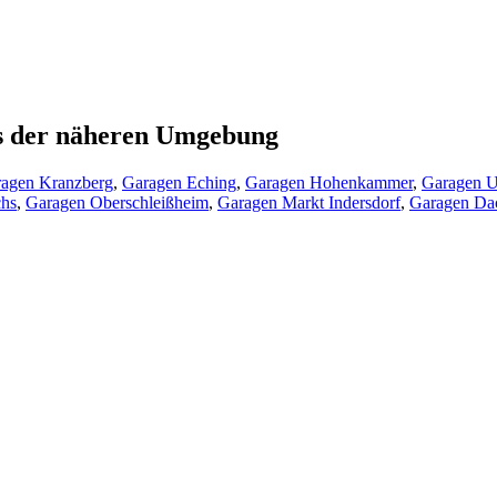
us der näheren Umgebung
agen Kranzberg
,
Garagen Eching
,
Garagen Hohenkammer
,
Garagen U
chs
,
Garagen Oberschleißheim
,
Garagen Markt Indersdorf
,
Garagen Da