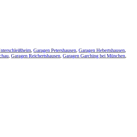
nterschleißheim
,
Garagen Petershausen
,
Garagen Hebertshausen
,
chau
,
Garagen Reichertshausen
,
Garagen Garching bei München
,