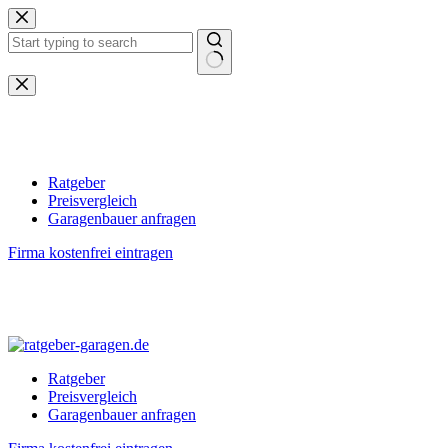
Zum
Inhalt
springen
Keine
Ergebnisse
Ratgeber
Preisvergleich
Garagenbauer anfragen
Firma kostenfrei eintragen
Ratgeber
Preisvergleich
Garagenbauer anfragen