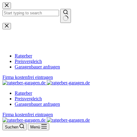
Zum
Inhalt
springen
Keine
Ergebnisse
Ratgeber
Preisvergleich
Garagenbauer anfragen
Firma kostenfrei eintragen
Ratgeber
Preisvergleich
Garagenbauer anfragen
Firma kostenfrei eintragen
Suchen
Menü