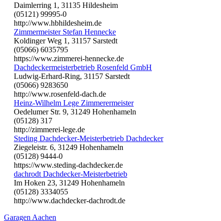
Daimlerring 1, 31135 Hildesheim
(05121) 99995-0
http://www.hbhildesheim.de
Zimmermeister Stefan Hennecke
Koldinger Weg 1, 31157 Sarstedt
(05066) 6035795
https://www.zimmerei-hennecke.de
Dachdeckermeisterbetrieb Rosenfeld GmbH
Ludwig-Erhard-Ring, 31157 Sarstedt
(05066) 9283650
http://www.rosenfeld-dach.de
Heinz-Wilhelm Lege Zimmerermeister
Oedelumer Str. 9, 31249 Hohenhameln
(05128) 317
http://zimmerei-lege.de
Steding Dachdecker-Meisterbetrieb Dachdecker
Ziegeleistr. 6, 31249 Hohenhameln
(05128) 9444-0
https://www.steding-dachdecker.de
dachrodt Dachdecker-Meisterbetrieb
Im Hoken 23, 31249 Hohenhameln
(05128) 3334055
http://www.dachdecker-dachrodt.de
Garagen Aachen