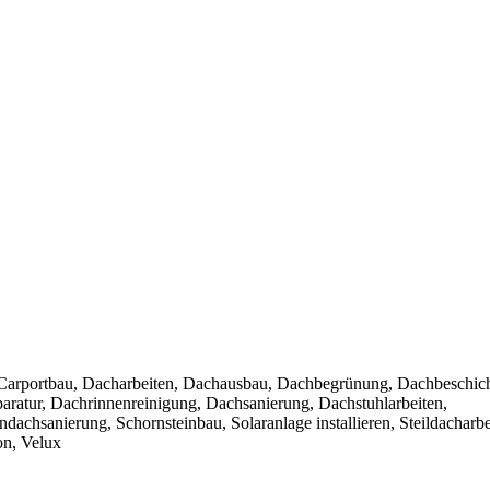
, Carportbau, Dacharbeiten, Dachausbau, Dachbegrünung, Dachbeschic
atur, Dachrinnenreinigung, Dachsanierung, Dachstuhlarbeiten,
achsanierung, Schornsteinbau, Solaranlage installieren, Steildacharbe
on, Velux