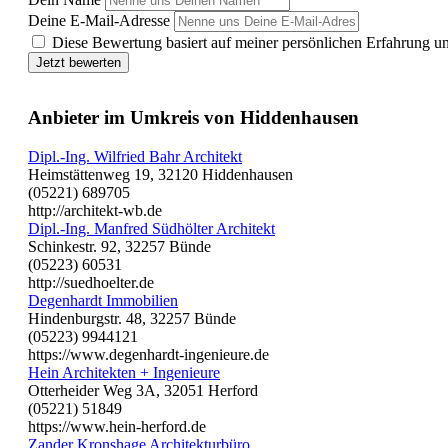
Deine E-Mail-Adresse
Diese Bewertung basiert auf meiner persönlichen Erfahrung u
Jetzt bewerten
Anbieter im Umkreis von Hiddenhausen
Dipl.-Ing. Wilfried Bahr Architekt
Heimstättenweg 19, 32120 Hiddenhausen
(05221) 689705
http://architekt-wb.de
Dipl.-Ing. Manfred Südhölter Architekt
Schinkestr. 92, 32257 Bünde
(05223) 60531
http://suedhoelter.de
Degenhardt Immobilien
Hindenburgstr. 48, 32257 Bünde
(05223) 9944121
https://www.degenhardt-ingenieure.de
Hein Architekten + Ingenieure
Otterheider Weg 3A, 32051 Herford
(05221) 51849
https://www.hein-herford.de
Zander Kronshage Architekturbüro