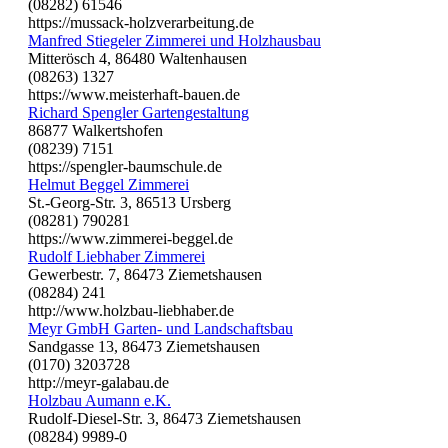
(08282) 61546
https://mussack-holzverarbeitung.de
Manfred Stiegeler Zimmerei und Holzhausbau
Mitterösch 4, 86480 Waltenhausen
(08263) 1327
https://www.meisterhaft-bauen.de
Richard Spengler Gartengestaltung
86877 Walkertshofen
(08239) 7151
https://spengler-baumschule.de
Helmut Beggel Zimmerei
St.-Georg-Str. 3, 86513 Ursberg
(08281) 790281
https://www.zimmerei-beggel.de
Rudolf Liebhaber Zimmerei
Gewerbestr. 7, 86473 Ziemetshausen
(08284) 241
http://www.holzbau-liebhaber.de
Meyr GmbH Garten- und Landschaftsbau
Sandgasse 13, 86473 Ziemetshausen
(0170) 3203728
http://meyr-galabau.de
Holzbau Aumann e.K.
Rudolf-Diesel-Str. 3, 86473 Ziemetshausen
(08284) 9989-0