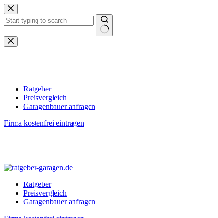
Zum
Inhalt
springen
Keine
Ergebnisse
Ratgeber
Preisvergleich
Garagenbauer anfragen
Firma kostenfrei eintragen
Ratgeber
Preisvergleich
Garagenbauer anfragen