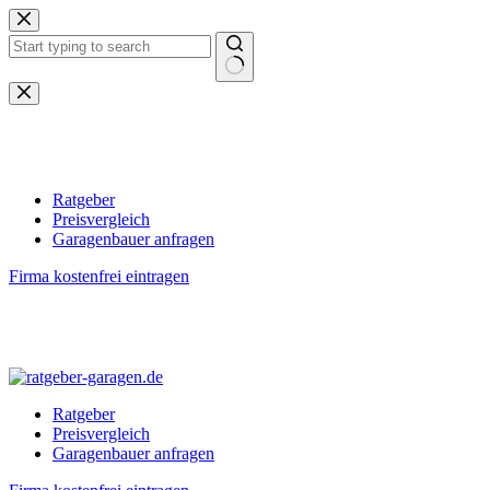
Zum
Inhalt
springen
Keine
Ergebnisse
Ratgeber
Preisvergleich
Garagenbauer anfragen
Firma kostenfrei eintragen
Ratgeber
Preisvergleich
Garagenbauer anfragen