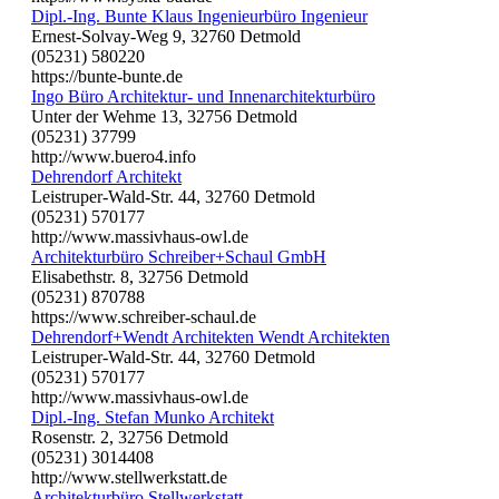
Dipl.-Ing. Bunte Klaus Ingenieurbüro Ingenieur
Ernest-Solvay-Weg 9, 32760 Detmold
(05231) 580220
https://bunte-bunte.de
Ingo Büro Architektur- und Innenarchitekturbüro
Unter der Wehme 13, 32756 Detmold
(05231) 37799
http://www.buero4.info
Dehrendorf Architekt
Leistruper-Wald-Str. 44, 32760 Detmold
(05231) 570177
http://www.massivhaus-owl.de
Architekturbüro Schreiber+Schaul GmbH
Elisabethstr. 8, 32756 Detmold
(05231) 870788
https://www.schreiber-schaul.de
Dehrendorf+Wendt Architekten Wendt Architekten
Leistruper-Wald-Str. 44, 32760 Detmold
(05231) 570177
http://www.massivhaus-owl.de
Dipl.-Ing. Stefan Munko Architekt
Rosenstr. 2, 32756 Detmold
(05231) 3014408
http://www.stellwerkstatt.de
Architekturbüro Stellwerkstatt