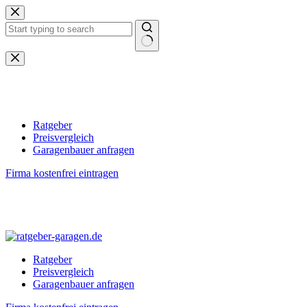
Zum
Inhalt
springen
Keine
Ergebnisse
Ratgeber
Preisvergleich
Garagenbauer anfragen
Firma kostenfrei eintragen
Ratgeber
Preisvergleich
Garagenbauer anfragen