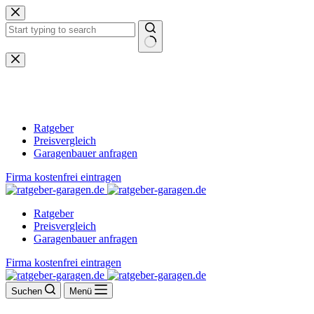
Zum
Inhalt
springen
Keine
Ergebnisse
Ratgeber
Preisvergleich
Garagenbauer anfragen
Firma kostenfrei eintragen
Ratgeber
Preisvergleich
Garagenbauer anfragen
Firma kostenfrei eintragen
Suchen
Menü