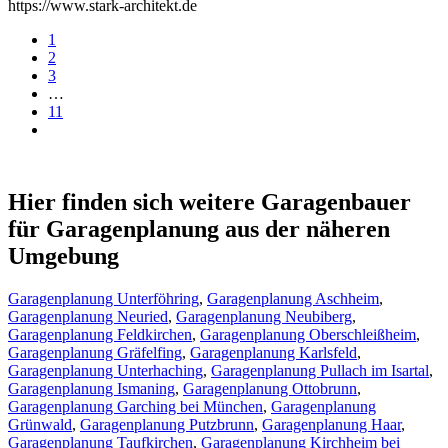
https://www.stark-architekt.de
1
2
3
…
11
Hier finden sich weitere Garagenbauer
für Garagenplanung aus der näheren
Umgebung
Garagenplanung Unterföhring
,
Garagenplanung Aschheim
,
Garagenplanung Neuried
,
Garagenplanung Neubiberg
,
Garagenplanung Feldkirchen
,
Garagenplanung Oberschleißheim
,
Garagenplanung Gräfelfing
,
Garagenplanung Karlsfeld
,
Garagenplanung Unterhaching
,
Garagenplanung Pullach im Isartal
,
Garagenplanung Ismaning
,
Garagenplanung Ottobrunn
,
Garagenplanung Garching bei München
,
Garagenplanung
Grünwald
,
Garagenplanung Putzbrunn
,
Garagenplanung Haar
,
Garagenplanung Taufkirchen
,
Garagenplanung Kirchheim bei