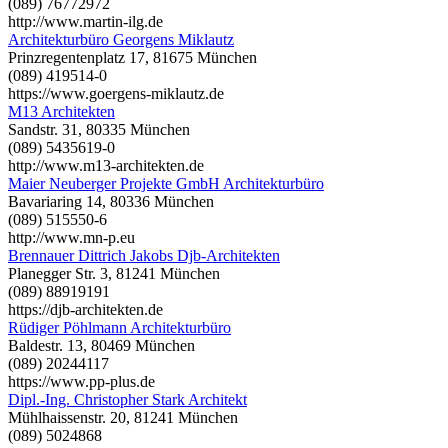
(089) 76772972
http://www.martin-ilg.de
Architekturbüro Georgens Miklautz
Prinzregentenplatz 17, 81675 München
(089) 419514-0
https://www.goergens-miklautz.de
M13 Architekten
Sandstr. 31, 80335 München
(089) 5435619-0
http://www.m13-architekten.de
Maier Neuberger Projekte GmbH Architekturbüro
Bavariaring 14, 80336 München
(089) 515550-6
http://www.mn-p.eu
Brennauer Dittrich Jakobs Djb-Architekten
Planegger Str. 3, 81241 München
(089) 88919191
https://djb-architekten.de
Rüdiger Pöhlmann Architekturbüro
Baldestr. 13, 80469 München
(089) 20244117
https://www.pp-plus.de
Dipl.-Ing. Christopher Stark Architekt
Mühlhaissenstr. 20, 81241 München
(089) 5024868