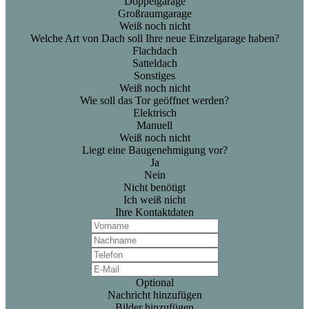
Doppelgarage
Großraumgarage
Weiß noch nicht
Welche Art von Dach soll Ihre neue Einzelgarage haben?
Flachdach
Satteldach
Sonstiges
Weiß noch nicht
Wie soll das Tor geöffnet werden?
Elektrisch
Manuell
Weiß noch nicht
Liegt eine Baugenehmigung vor?
Ja
Nein
Nicht benötigt
Ich weiß nicht
Ihre Kontaktdaten
Optional
Nachricht hinzufügen
Bilder hinzufügen