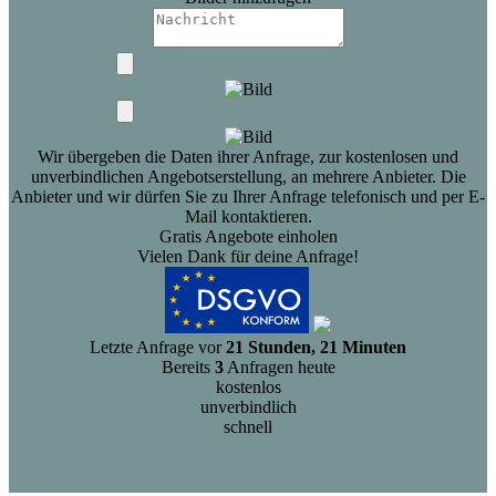
Wir übergeben die Daten ihrer Anfrage, zur kostenlosen und
unverbindlichen Angebotserstellung, an mehrere Anbieter. Die
Anbieter und wir dürfen Sie zu Ihrer Anfrage telefonisch und per E-
Mail kontaktieren.
Gratis Angebote einholen
Vielen Dank für deine Anfrage!
Letzte Anfrage vor
21 Stunden, 21 Minuten
Bereits
3
Anfragen heute
kostenlos
unverbindlich
schnell