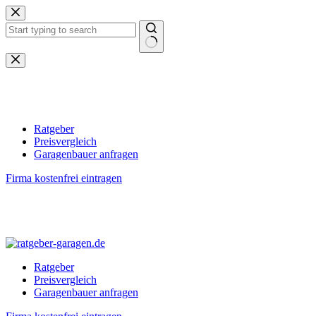
Zum
Inhalt
springen
Keine
Ergebnisse
Ratgeber
Preisvergleich
Garagenbauer anfragen
Firma kostenfrei eintragen
Ratgeber
Preisvergleich
Garagenbauer anfragen