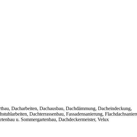
ortbau, Dacharbeiten, Dachausbau, Dachdämmung, Dacheindeckung,
stuhlarbeiten, Dachterrassenbau, Fassadensanierung, Flachdachsanier
gartenbau u. Sommergartenbau, Dachdeckermeister, Velux