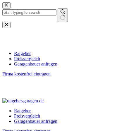
Zum
Inhalt
springen
Keine
Ergebnisse
Ratgeber
Preisvergleich
Garagenbauer anfragen
Firma kostenfrei eintragen
Ratgeber
Preisvergleich
Garagenbauer anfragen