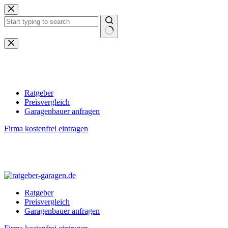
Zum
Inhalt
springen
Keine
Ergebnisse
Ratgeber
Preisvergleich
Garagenbauer anfragen
Firma kostenfrei eintragen
Ratgeber
Preisvergleich
Garagenbauer anfragen