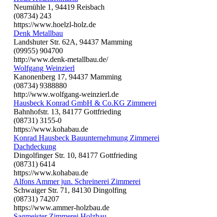
Neumühle 1, 94419 Reisbach
(08734) 243
https://www.hoelzl-holz.de
Denk Metallbau
Landshuter Str. 62A, 94437 Mamming
(09955) 904700
http://www.denk-metallbau.de/
Wolfgang Weinzierl
Kanonenberg 17, 94437 Mamming
(08734) 9388880
http://www.wolfgang-weinzierl.de
Hausbeck Konrad GmbH & Co.KG Zimmerei
Bahnhofstr. 13, 84177 Gottfrieding
(08731) 3155-0
https://www.kohabau.de
Konrad Hausbeck Bauunternehmung Zimmerei
Dachdeckung
Dingolfinger Str. 10, 84177 Gottfrieding
(08731) 6414
https://www.kohabau.de
Alfons Ammer jun. Schreinerei Zimmerei
Schwaiger Str. 71, 84130 Dingolfing
(08731) 74207
https://www.ammer-holzbau.de
Sagmeister Zimmerei Holzbau