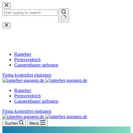
Zum
Inhalt
springen
Keine
Ergebnisse
Ratgeber
Preisvergleich
Garagenbauer anfragen
Firma kostenfrei eintragen
Ratgeber
Preisvergleich
Garagenbauer anfragen
Firma kostenfrei eintragen
Suchen
Menü