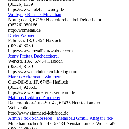
(06326) 1539
https://www.holzbau-woidy.de
Wolfgang Buscher Metallbau
Nordgasse 3, 67150 Niederkirchen bei Deidesheim
(06326) 980166
http://wbmetall.de
Dieter Wabner
Fabrikstr. 13, 67454 Haßloch
(06324) 3030
https://www.metallbau-wabner.com
Jenny Freitag Dachdeckerei
Werkstr. 13A, 67454 Haßloch
(06324) 81391
https://www.dachdeckerei-freitag.com
Marcus Ackermann Zimmerei
Otto-Dill-Str. 1F, 67454 Haßloch
(06324) 925533
https://www.zimmerei-ackermann.de
Matthias Leibfried Zimmerei
Bauerndoktor-Gros-Str. 42, 67435 Neustadt an der
Weinstraße
http://www.zimmerei-leibfried.de
Armin Frick Schlosserei – Metallbau GmbH Ansgar Frick
Mittelhambacher Str. 47, 67434 Neustadt an der Weinstraße
(06321) 8800-0