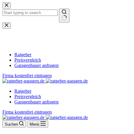
Zum
Inhalt
springen
Keine
Ergebnisse
Ratgeber
Preisvergleich
Garagenbauer anfragen
Firma kostenfrei eintragen
Ratgeber
Preisvergleich
Garagenbauer anfragen
Firma kostenfrei eintragen
Suchen
Menü