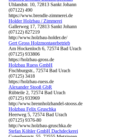
Uhlandstr. 10, 72813 Sankt Johann
(07122) 490
https://www.brendle-zimmerei.de
Holder Holzbau / Zimmerei
Gallerweg 17, 72813 Sankt Johann
(07122) 827219
http://www.holzbau-holder.de/
Gert Gross Holzmontagebetrieb
Am Hockenloch 6, 72574 Bad Urach
(07125) 933806
https://holzbau-gross.de
Holzbau Ruess GmbH
Fischburgstr., 72574 Bad Urach
(07125) 3418
https://holzbau-ruess.de
Alexander Stooß GbR
Rübteile 2, 72574 Bad Urach
(07125) 933969
http://www.brennholzhandel-stooss.de
Holzbau Felix Gruschka
Heerweg 5, 72574 Bad Urach
(07125) 9376-80
http://www.holzbau-gruschka.de
Stefan Köhler GmbH Dachdeckerei
Gutenbergstr. 55, 72555 Metzingen