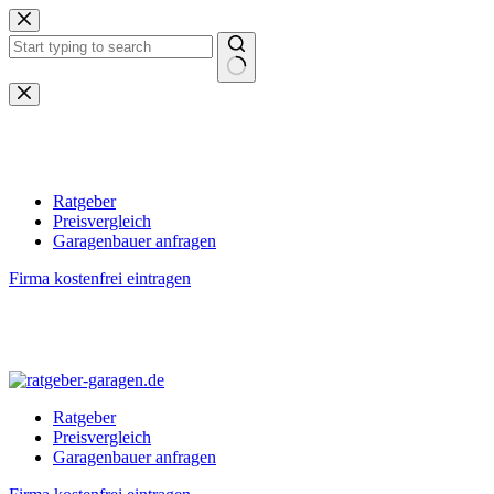
Zum
Inhalt
springen
Keine
Ergebnisse
Ratgeber
Preisvergleich
Garagenbauer anfragen
Firma kostenfrei eintragen
Ratgeber
Preisvergleich
Garagenbauer anfragen