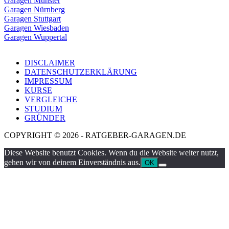
Garagen Münster
Garagen Nürnberg
Garagen Stuttgart
Garagen Wiesbaden
Garagen Wuppertal
DISCLAIMER
DATENSCHUTZERKLÄRUNG
IMPRESSUM
KURSE
VERGLEICHE
STUDIUM
GRÜNDER
COPYRIGHT © 2026 - RATGEBER-GARAGEN.DE
Diese Website benutzt Cookies. Wenn du die Website weiter nutzt,
gehen wir von deinem Einverständnis aus.
OK