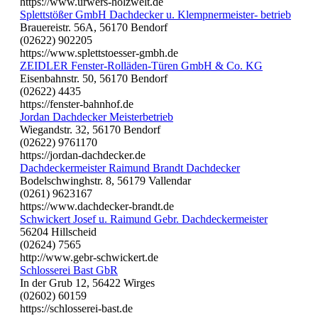
https://www.urwers-holzwelt.de
Splettstößer GmbH Dachdecker u. Klempnermeister- betrieb
Brauereistr. 56A, 56170 Bendorf
(02622) 902205
https://www.splettstoesser-gmbh.de
ZEIDLER Fenster-Rolläden-Türen GmbH & Co. KG
Eisenbahnstr. 50, 56170 Bendorf
(02622) 4435
https://fenster-bahnhof.de
Jordan Dachdecker Meisterbetrieb
Wiegandstr. 32, 56170 Bendorf
(02622) 9761170
https://jordan-dachdecker.de
Dachdeckermeister Raimund Brandt Dachdecker
Bodelschwinghstr. 8, 56179 Vallendar
(0261) 9623167
https://www.dachdecker-brandt.de
Schwickert Josef u. Raimund Gebr. Dachdeckermeister
56204 Hillscheid
(02624) 7565
http://www.gebr-schwickert.de
Schlosserei Bast GbR
In der Grub 12, 56422 Wirges
(02602) 60159
https://schlosserei-bast.de