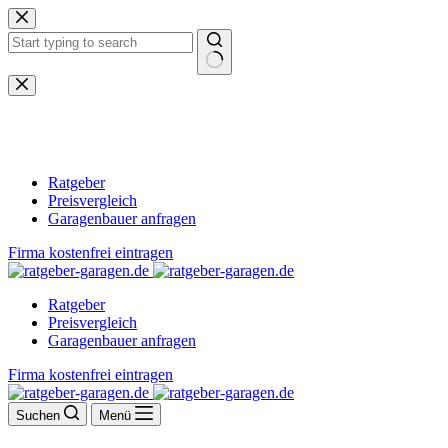
Zum
Inhalt
springen
Keine
Ergebnisse
Ratgeber
Preisvergleich
Garagenbauer anfragen
Firma kostenfrei eintragen
Ratgeber
Preisvergleich
Garagenbauer anfragen
Firma kostenfrei eintragen
Suchen
Menü